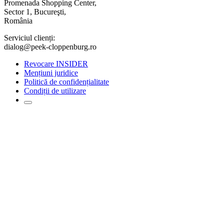
Promenada Shopping Center,
Sector 1, Bucureşti,
România
Serviciul clienți:
dialog@peek-cloppenburg.ro
Revocare INSIDER
Mențiuni juridice
Politică de confidențialitate
Condiții de utilizare