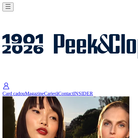
Card cadou
Magazine
Carieră
Contact
INSIDER